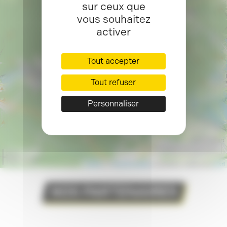
sur ceux que
70290 PLANCHER-BAS
Itinéraire >>
vous souhaitez
activer
Tout accepter
Tout refuser
Personnaliser
Centrer sur les points
2 km
1 mi
Leaflet
| ©
OpenStreetMap
contributors, Powered by
Esri
NOS PARTENAIRES