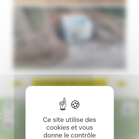
CHANTIERS EN COURS
+
−
Ce site utilise des
cookies et vous
×
Entreprise Cotta
donne le contrôle
23 Rue de la libération