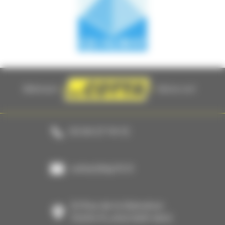
03 84 27 94 12
cotta@btp70.fr
23 Rue de la libération
70290 PLANCHER-BAS