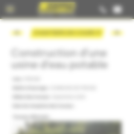
Panneau de gestion des cookies
CHANTIERS EN COURS
Construction d'une
usine d'eau potable
Lieu :
FRESSE
Maître d'ouvrage :
COMMUNE DE FRESSE
Début des travaux :
Septembre 2025
Date de réception des travaux :
Travaux effectués :