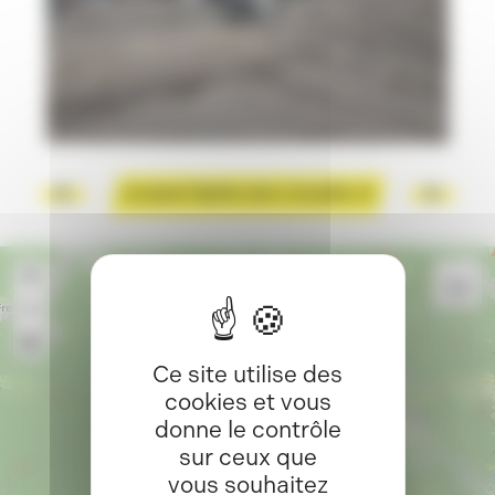
CHANTIERS EN COURS
+
−
×
Ce site utilise des
Entreprise Cotta
23 Rue de la libération
cookies et vous
70290 PLANCHER-BAS
donne le contrôle
Itinéraire >>
sur ceux que
vous souhaitez