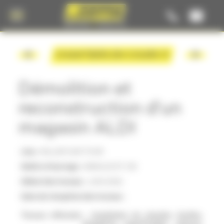
Panneau de gestion des cookies
CHANTIERS EN COURS
Démolition et
reconstruction d'un
magasin ALDI
Lieu :
WILLER SUR THUR
Maître d'ouvrage :
IMMALDI ET CIE
Début des travaux :
JUIN 2026
Date de réception des travaux :
Travaux effectués :
Installation de chantier, fouilles,
fondations superficielles, réseaux,