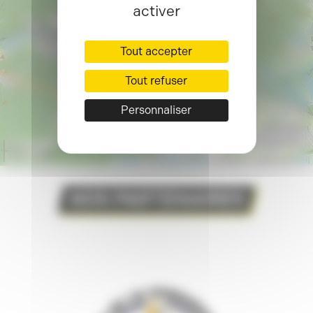
activer
Tout accepter
Tout refuser
Personnaliser
Centrer sur les points
2 km
1 mi
Leaflet
| ©
OpenStreetMap
contributors, Powered by
Esri
NOS PARTENAIRES