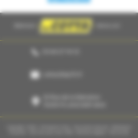
03 84 27 94 12
cotta@btp70.fr
23 Rue de la libération
70290 PLANCHER-BAS
Copyright ©2026 - Entreprise Cotta - Tous droits réservés - Réalisation
Torop.Net
- Site mis à jour avec
WSB
-
Mentions légales
-
Plan du site